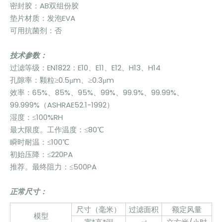
密封胶：AB双组份胶
垫片材质：发泡EVA
可用抗菌剂：否
技术参数：
过滤等级：EN1822：E10、E11、E12、H13、H14
孔隙率：颗粒≥0.5μm、≥0.3μm
效率：65%、85%、95%、99%、99.9%、99.99%、
99.999%（ASHRAE52.1-1992）
湿度：≤100%RH
最大限度。工作温度：≤80℃
瞬时耐温：≤100℃
初始压降：≤220PA
推荐。最终阻力：≤500PA
正常尺寸：
尺寸（毫米）
过滤面积
额定风量
模型