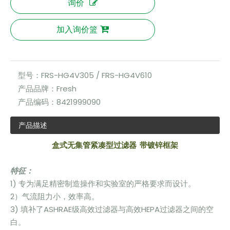
询价
加入询价篮
型号：
FRS-HG4V305 / FRS-HG4V610
产品品牌：
Fresh
产品编码：
8421999090
产品描述
盒式无集管紧凑型过滤器
带镀锌框架
特征：
1) 专为满足精密制造操作和实验室的严格要求而设计。
2）气流阻力小，效率高。
3) 填补了ASHRAE级高效过滤器与高效HEPA过滤器之间的空
白。