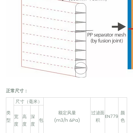
正常尺寸：
尺寸（毫米）
类
额定风量
过滤面
颜
EN779
宽
高
深
型
包
(m3/h &Pa)
积
色
度
度
度